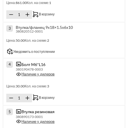
Цена:
861.00
Кол. на схеме:
1
В корзину
Втулка/фланец 9х18×1.5х6х10
3
380820512-0001
Цена:
50.00
Кол. на схеме:
2
Уведомить о поступлении
Болт M6*L16
4
380190478-0003
Наличие у дилеров
Цена:
30.00
Кол. на схеме:
3
В корзину
Втулка резиновая
5
380890173-0001
Наличие у дилеров