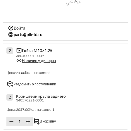
Войти
parts@pik-td.ru
Гайка M10×1.25
2
380400001-0009
Наличие у дилеров
Цена:
24.00
Кол. на схеме:
2
Уведомить о поступлении
Кронштейн крыла заднего
2
340570221-0001
Цена:
2057.00
Кол. на схеме:
1
В корзину