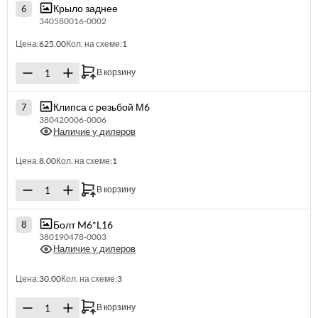
Крыло заднее
6
340580016-0002
Цена:
625.00
Кол. на схеме:
1
В корзину
Клипса с резьбой М6
7
380420006-0006
Наличие у дилеров
Цена:
8.00
Кол. на схеме:
1
В корзину
Болт M6*L16
8
380190478-0003
Наличие у дилеров
Цена:
30.00
Кол. на схеме:
3
В корзину