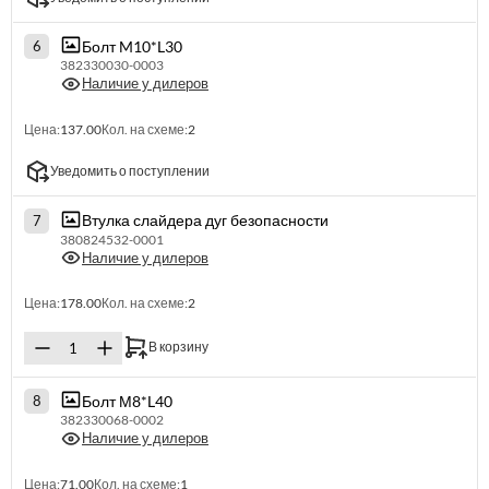
Болт M10*L30
6
382330030-0003
Наличие у дилеров
Цена:
137.00
Кол. на схеме:
2
Уведомить о поступлении
Втулка слайдера дуг безопасности
7
380824532-0001
Наличие у дилеров
Цена:
178.00
Кол. на схеме:
2
В корзину
Болт М8*L40
8
382330068-0002
Наличие у дилеров
Цена:
71.00
Кол. на схеме:
1