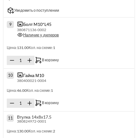
Уведомить о поступлении
Болт M10*L45
9
380871136-0002
Наличие у дилеров
Цена:
131.00
Кол. на схеме:
1
В корзину
Гайка М10
10
380400021-0004
Цена:
46.00
Кол. на схеме:
1
В корзину
Втулка 14х8х17.5
11
380824972-0001
Цена:
130.00
Кол. на схеме:
2