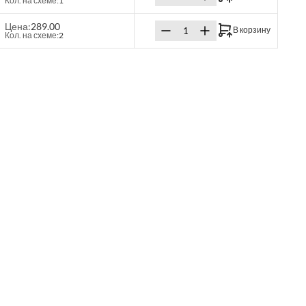
Кол. на схеме:
1
Цена:
289.00
В корзину
Кол. на схеме:
2