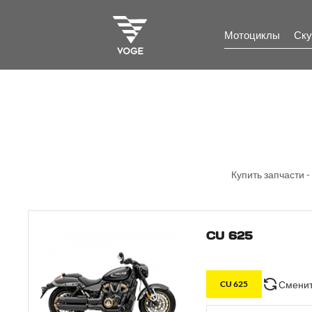
Мотоциклы
Ску
Купить запчасти -
CU 625
Сменит
CU 625