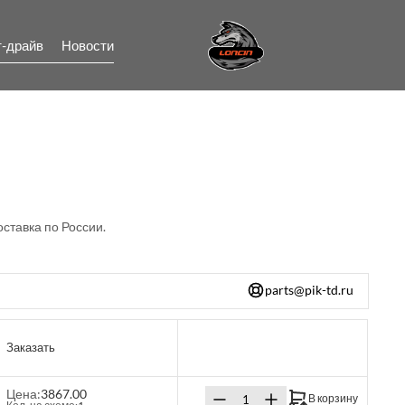
т-драйв
Новости
оставка по России.
parts@pik-td.ru
Заказать
Цена:
3867.00
В корзину