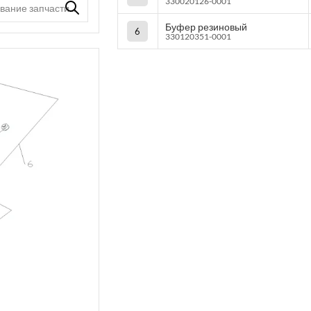
330020126-0001
Буфер резиновый
6
330120351-0001