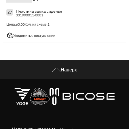
Пластина замка сиденья
27
331990011-0001
Цена:
63.00
Кол. на схеме:
1
Уведомить о поступлении
Наверх