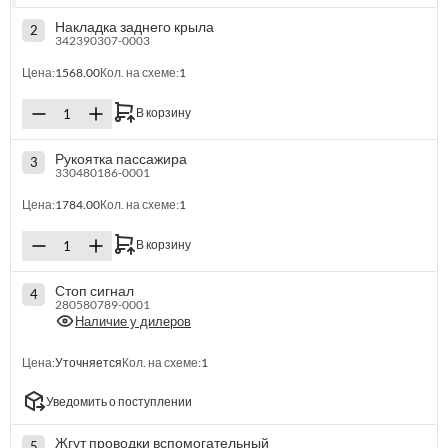
Накладка заднего крыла
2
342390307-0003
Цена:
1568.00
Кол. на схеме:
1
В корзину
Рукоятка пассажира
3
330480186-0001
Цена:
1784.00
Кол. на схеме:
1
В корзину
Стоп сигнал
4
280580789-0001
Наличие у дилеров
Цена:
Уточняется
Кол. на схеме:
1
Уведомить о поступлении
Жгут проводки вспомогательный
5