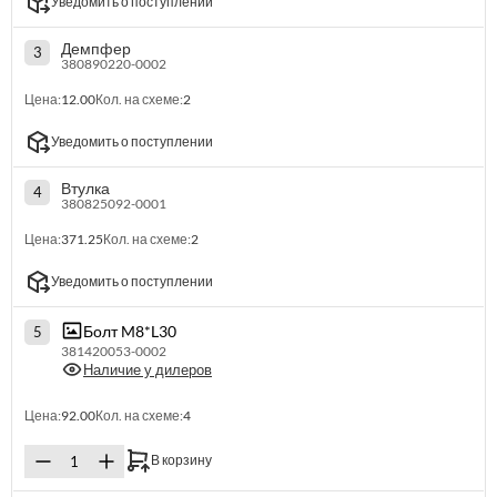
Уведомить о поступлении
Демпфер
3
380890220-0002
Цена:
12.00
Кол. на схеме:
2
Уведомить о поступлении
Втулка
4
380825092-0001
Цена:
371.25
Кол. на схеме:
2
Уведомить о поступлении
Болт M8*L30
5
381420053-0002
Наличие у дилеров
Цена:
92.00
Кол. на схеме:
4
В корзину