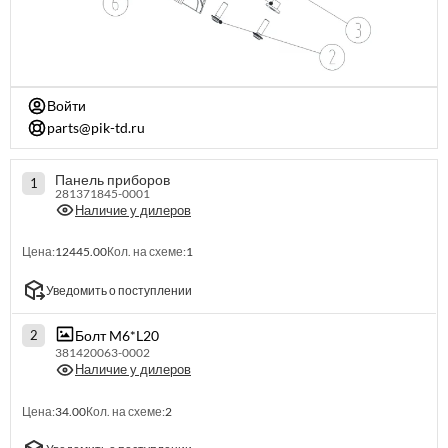
Войти
parts@pik-td.ru
Панель приборов
1
281371845-0001
Наличие у дилеров
Цена:
12445.00
Кол. на схеме:
1
Уведомить о поступлении
Болт M6*L20
2
381420063-0002
Наличие у дилеров
Цена:
34.00
Кол. на схеме:
2