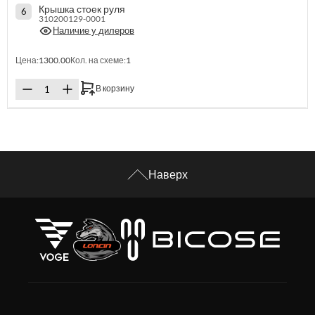
Крышка стоек руля
6
310200129-0001
Наличие у дилеров
Цена:
1300.00
Кол. на схеме:
1
В корзину
Наверх