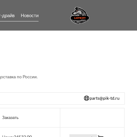
т-драйв
Новости
доставка по России.
parts@pik-td.ru
Заказать
Цена:
24532.00