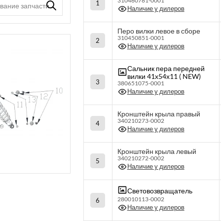
310460781-0001
1
Наличие у дилеров
Перо вилки левое в сборе
310450851-0001
2
Наличие у дилеров
Сальник пера передней
вилки 41х54х11 ( NEW)
3
380651075-0001
Наличие у дилеров
Кронштейн крыла правый
340210273-0002
4
Наличие у дилеров
Кронштейн крыла левый
340210272-0002
5
Наличие у дилеров
Световозвращатель
280010113-0002
6
Наличие у дилеров