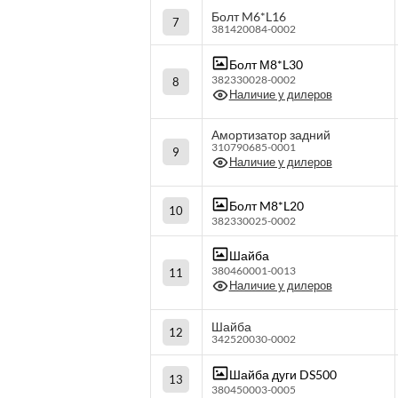
Болт M6*L16
7
381420084-0002
Болт М8*L30
382330028-0002
8
Наличие у дилеров
Амортизатор задний
310790685-0001
9
Наличие у дилеров
Болт M8*L20
10
382330025-0002
Шайба
380460001-0013
11
Наличие у дилеров
Шайба
12
342520030-0002
Шайба дуги DS500
13
380450003-0005