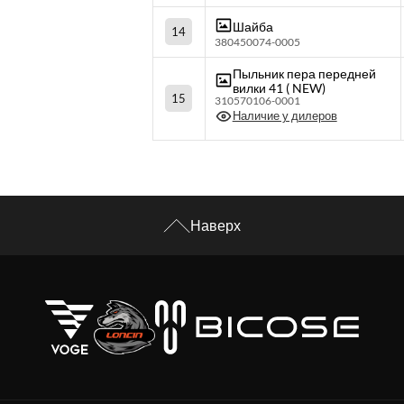
Шайба
14
380450074-0005
Пыльник пера передней
вилки 41 ( NEW)
15
310570106-0001
Наличие у дилеров
Наверх