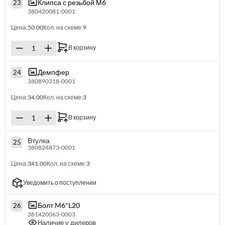
Клипса с резьбой М6
23
380420081-0001
Цена:
50.00
Кол. на схеме:
9
В корзину
Демпфер
24
380890318-0001
Цена:
34.00
Кол. на схеме:
3
В корзину
Втулка
25
380824873-0001
Цена:
341.00
Кол. на схеме:
3
Уведомить о поступлении
Болт M6*L20
26
381420063-0003
Наличие у дилеров