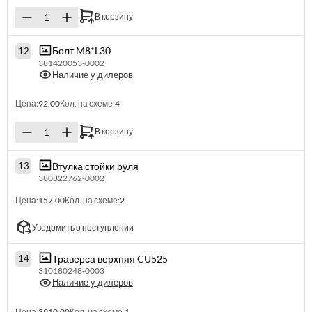
В корзину
Болт M8*L30
12
381420053-0002
Наличие у дилеров
Цена:
92.00
Кол. на схеме:
4
В корзину
Втулка стойки руля
13
380822762-0002
Цена:
157.00
Кол. на схеме:
2
Уведомить о поступлении
Траверса верхняя CU525
14
310180248-0003
Наличие у дилеров
Цена:
3910.00
Кол. на схеме:
1