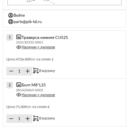
Войти
parts@pik-td.ru
Траверса нижняя CU525
1
310130332-0001
Наличие у дилеров
Цена:
4726.00
Кол. на схеме:
1
В корзину
Болт M8*L25
2
381420069-0002
Наличие у дилеров
Цена:
71.00
Кол. на схеме:
6
В корзину