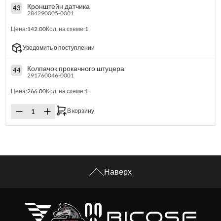
Кронштейн датчика
43
284290005-0001
Цена:
142.00
Кол. на схеме:
1
Уведомить о поступлении
Колпачок прокачного штуцера
44
291760046-0001
Цена:
266.00
Кол. на схеме:
1
В корзину
Наверх