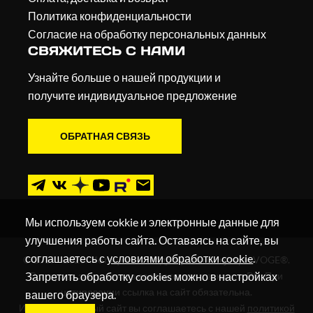
Политика конфиденциальности
Согласие на обработку персональных данных
СВЯЖИТЕСЬ С НАМИ
Узнайте больше о нашей продукции и
получите индивидуальное предложение
ОБРАТНАЯ СВЯЗЬ
Мы используем cokkie и электронные данные для
улучшения работы сайта. Оставаясь на сайте, вы
соглашаетесь с
условиями обработки cookie
.
© 2019 - 2026. Мотоциклы, квадроциклы и скутеры VOGE®.
Запретить обработку cookies можно в настройках
Все права защищены в соответствии с законом РФ. При
цитировании ссылка на сайт обязательна.
вашего браузера.
Используя данный сайт вы соглашаетесь с нашей
политикой