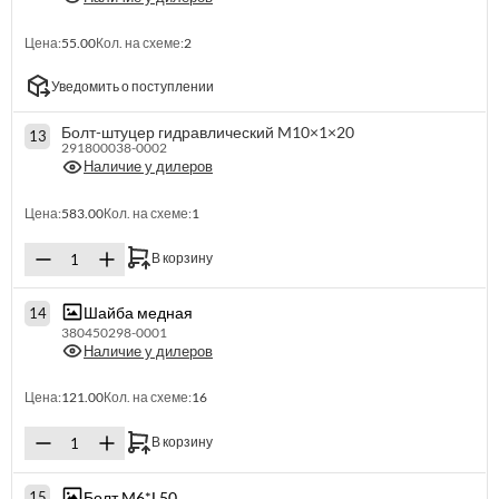
Цена:
55.00
Кол. на схеме:
2
Уведомить о поступлении
Болт-штуцер гидравлический M10×1×20
13
291800038-0002
Наличие у дилеров
Цена:
583.00
Кол. на схеме:
1
В корзину
Шайба медная
14
380450298-0001
Наличие у дилеров
Цена:
121.00
Кол. на схеме:
16
В корзину
Болт M6*L50
15