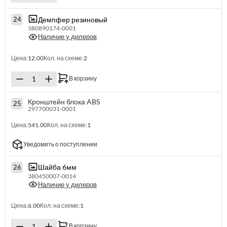
Демпфер резиновый
24
380890174-0001
Наличие у дилеров
Цена:
12.00
Кол. на схеме:
2
В корзину
Кронштейн блока ABS
25
297700031-0001
Цена:
541.00
Кол. на схеме:
1
Уведомить о поступлении
Шайба 6мм
26
380450007-0014
Наличие у дилеров
Цена:
6.00
Кол. на схеме:
1
В корзину