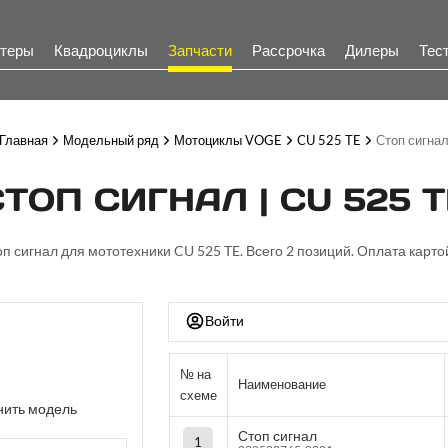
теры
Квадроциклы
Запчасти
Рассрочка
Дилеры
Тес
Главная
Модельный ряд
Мотоциклы VOGE
CU 525 TE
Стоп сигна
СТОП СИГНАЛ | CU 525 T
оп сигнал для мототехники CU 525 TE. Всего 2 позиций. Оплата карто
Войти
№ на
Наименование
схеме
ить модель
Стоп сигнал
1