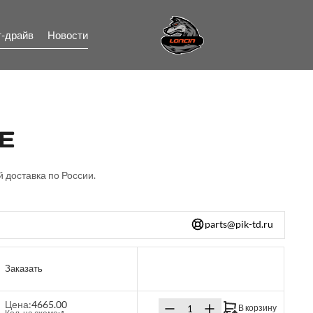
т-драйв
Новости
л
E
й доставка по России.
parts@pik-td.ru
Заказать
Цена:
4665.00
В корзину