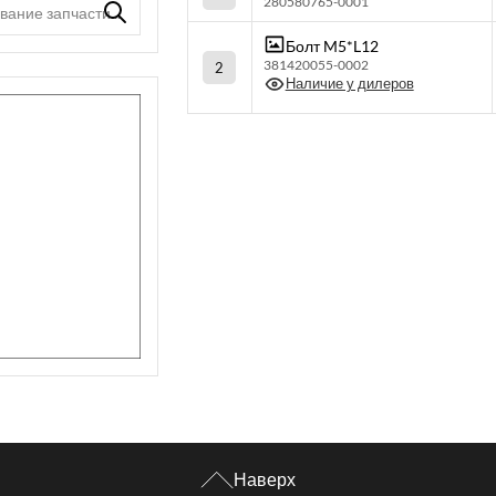
280580765-0001
Болт M5*L12
381420055-0002
2
Наличие у дилеров
Наверх