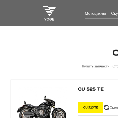
Мотоциклы
Ску
Купить запчасти - Ст
CU 525 TE
Смен
CU 525 TE