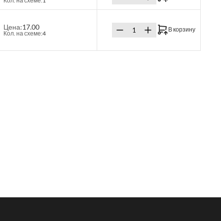
Кол. на схеме:
1
Цена:
17.00
В корзину
Кол. на схеме:
4