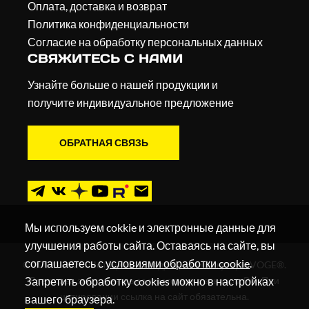
Оплата, доставка и возврат
Политика конфиденциальности
Согласие на обработку персональных данных
СВЯЖИТЕСЬ С НАМИ
Узнайте больше о нашей продукции и
получите индивидуальное предложение
ОБРАТНАЯ СВЯЗЬ
Мы используем cokkie и электронные данные для
улучшения работы сайта. Оставаясь на сайте, вы
соглашаетесь с
условиями обработки cookie
.
© 2019 - 2026. Мотоциклы, квадроциклы и скутеры VOGE®.
Запретить обработку cookies можно в настройках
Все права защищены в соответствии с законом РФ. При
цитировании ссылка на сайт обязательна.
вашего браузера.