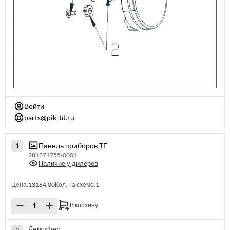
Войти
parts@pik-td.ru
Панель приборов TE
1
281371755-0001
Наличие у дилеров
Цена:
13164.00
Кол. на схеме:
1
В корзину
Демпфер