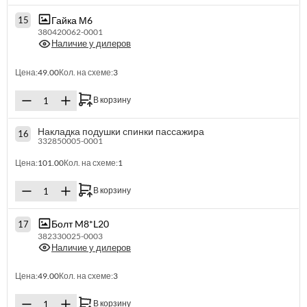
Гайка М6
15
380420062-0001
Наличие у дилеров
Цена:
49.00
Кол. на схеме:
3
В корзину
Накладка подушки спинки пассажира
16
332850005-0001
Цена:
101.00
Кол. на схеме:
1
В корзину
Болт M8*L20
17
382330025-0003
Наличие у дилеров
Цена:
49.00
Кол. на схеме:
3
В корзину