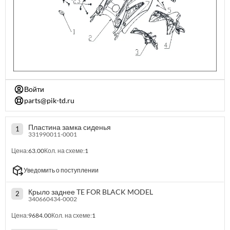
Войти
parts@pik-td.ru
Пластина замка сиденья
1
331990011-0001
Цена:
63.00
Кол. на схеме:
1
Уведомить о поступлении
Крыло заднее TE FOR BLACK MODEL
2
340660434-0002
Цена:
9684.00
Кол. на схеме:
1