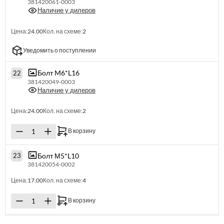
381420061-0003
Наличие у дилеров
Цена:
24.00
Кол. на схеме:
2
Уведомить о поступлении
Болт M6*L16
22
381420049-0003
Наличие у дилеров
Цена:
24.00
Кол. на схеме:
2
В корзину
Болт М5*L10
23
381420054-0002
Цена:
17.00
Кол. на схеме:
4
В корзину