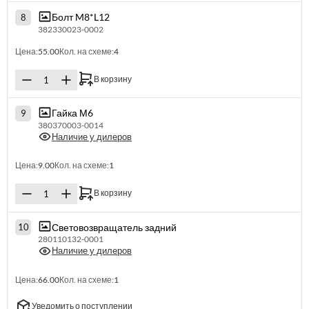
Болт M8*L12
8
382330023-0002
Цена:
55.00
Кол. на схеме:
4
В корзину
Гайка М6
9
380370003-0014
Наличие у дилеров
Цена:
9.00
Кол. на схеме:
1
В корзину
Световозвращатель задний
10
280110132-0001
Наличие у дилеров
Цена:
66.00
Кол. на схеме:
1
Уведомить о поступлении