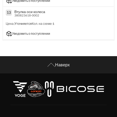
Уведомить о поступлении
Втулка оси колеса
13
380823618-0002
Цена:
Уточняется
Кол. на схеме:
1
Уведомить о поступлении
Наверх