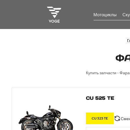
Мотоциклы
Ску
Г
ФА
Купить запчасти - Фара
CU 525 TE
Смен
CU 525 TE