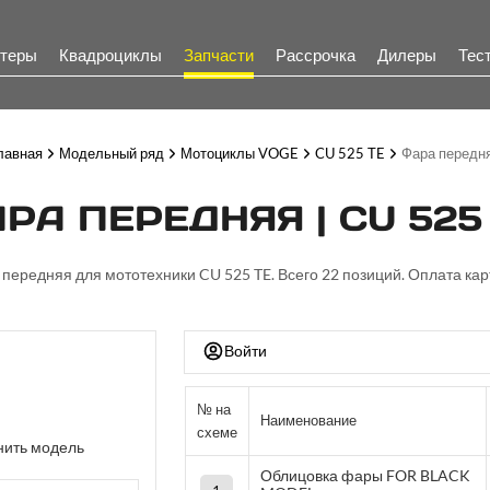
теры
Квадроциклы
Запчасти
Рассрочка
Дилеры
Тес
лавная
Модельный ряд
Мотоциклы VOGE
CU 525 TE
Фара передн
РА ПЕРЕДНЯЯ | CU 525
 передняя для мототехники CU 525 TE. Всего 22 позиций. Оплата кар
Войти
№ на
Наименование
схеме
ить модель
Облицовка фары FOR BLACK