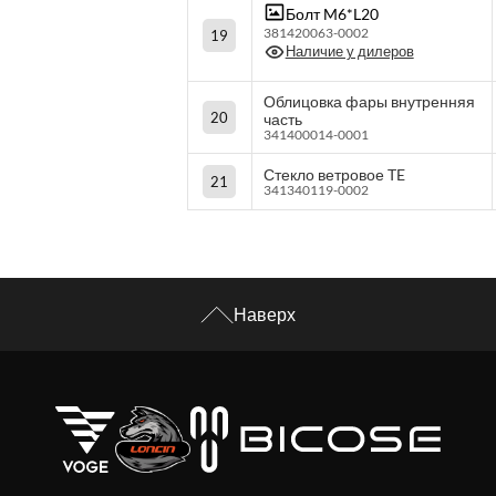
Болт M6*L20
381420063-0002
19
Наличие у дилеров
Облицовка фары внутренняя
20
часть
341400014-0001
Стекло ветровое TE
21
341340119-0002
Наверх