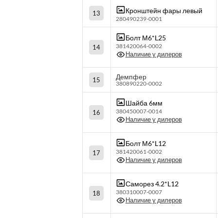
Кронштейн фары левый
13
280490239-0001
Болт М6*L25
381420064-0002
14
Наличие у дилеров
Демпфер
15
380890220-0002
Шайба 6мм
380450007-0014
16
Наличие у дилеров
Болт М6*L12
381420061-0002
17
Наличие у дилеров
Саморез 4.2*L12
380310007-0007
18
Наличие у дилеров