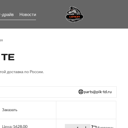
т-драйв
Новости
яя
 TE
той доставка по России.
parts@pik-td.ru
Заказать
Цена:
1628.00
В корзину