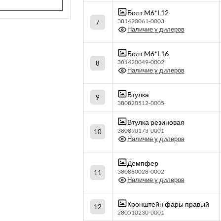
Болт M6*L12
381420061-0003
7
Наличие у дилеров
Болт M6*L16
381420049-0002
8
Наличие у дилеров
Втулка
9
380820512-0005
Втулка резиновая
380890173-0001
10
Наличие у дилеров
Демпфер
380880028-0002
11
Наличие у дилеров
Кронштейн фары правый
12
280510230-0001