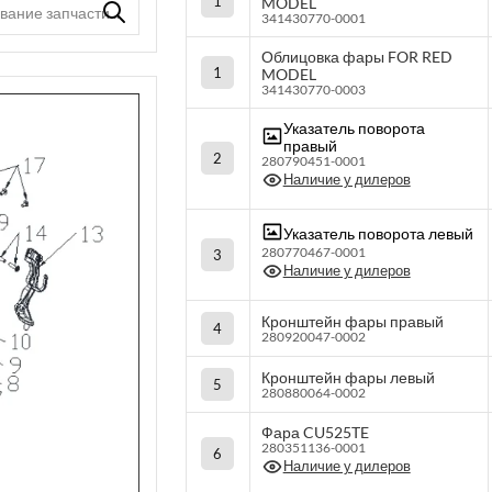
1
MODEL
341430770-0001
Облицовка фары FOR RED
1
MODEL
341430770-0003
Указатель поворота
правый
2
280790451-0001
Наличие у дилеров
Указатель поворота левый
280770467-0001
3
Наличие у дилеров
Кронштейн фары правый
4
280920047-0002
Кронштейн фары левый
5
280880064-0002
Фара CU525TE
280351136-0001
6
Наличие у дилеров