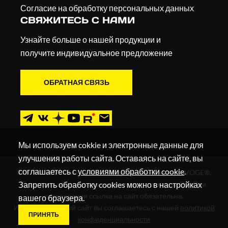
Согласие на обработку персональных данных
СВЯЖИТЕСЬ С НАМИ
Узнайте больше о нашей продукции и
получите индивидуальное предложение
ОБРАТНАЯ СВЯЗЬ
Мы используем cokkie и электронные данные для
улучшения работы сайта. Оставаясь на сайте, вы
соглашаетесь с
условиями обработки cookie
.
© 2019 - 2026. Мотоциклы, квадроциклы и скутеры VOGE®.
Запретить обработку cookies можно в настройках
Все права защищены в соответствии с законом РФ. При
цитировании ссылка на сайт обязательна.
вашего браузера.
Используя данный сайт вы соглашаетесь с нашей
политикой
ПРИНЯТЬ
конфиденциальности