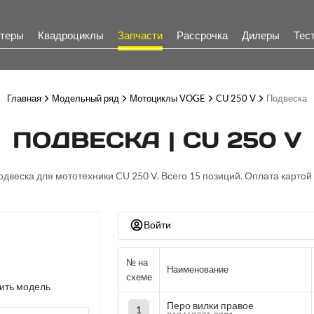
теры
Квадроциклы
Запчасти
Рассрочка
Дилеры
Тес
Главная
Модельный ряд
Мотоциклы VOGE
CU 250 V
Подвеска
ПОДВЕСКА | CU 250 V
одвеска для мототехники CU 250 V. Всего 15 позиций. Оплата картой
Войти
№ на
Наименование
схеме
ить модель
Перо вилки правое
1