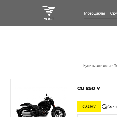
Мотоциклы
Ску
Купить запчасти - П
CU 250 V
Смен
CU 250 V