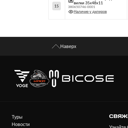
вилки 35х48х11
15
380650746-0001
Наличие у дилеров
Наверх
СВЯЖ
Туры
Новости
Узнайте 