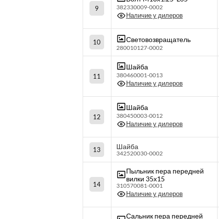
382330009-0002
9
Наличие у дилеров
Световозвращатель
10
280010127-0002
Шайба
380460001-0013
11
Наличие у дилеров
Шайба
380450003-0012
12
Наличие у дилеров
Шайба
13
342520030-0002
Пыльник пера передней
вилки 35х15
14
310570081-0001
Наличие у дилеров
Сальник пера передней