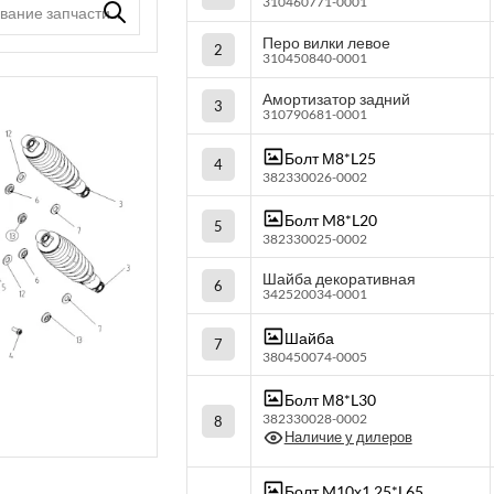
310460771-0001
Перо вилки левое
2
310450840-0001
Амортизатор задний
3
310790681-0001
Болт М8*L25
4
382330026-0002
Болт M8*L20
5
382330025-0002
Шайба декоративная
6
342520034-0001
Шайба
7
380450074-0005
Болт М8*L30
382330028-0002
8
Наличие у дилеров
Болт M10х1.25*L65