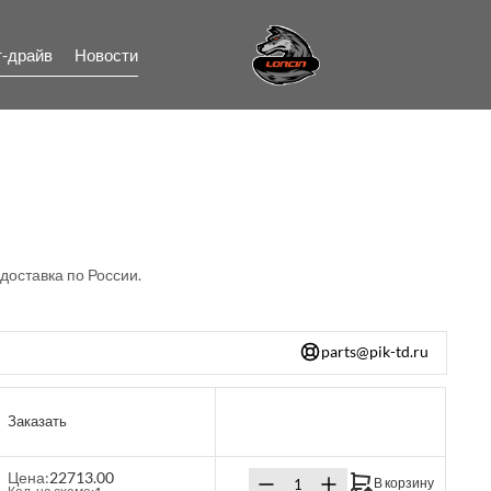
т-драйв
Новости
 доставка по России.
parts@pik-td.ru
Заказать
Цена:
22713.00
В корзину