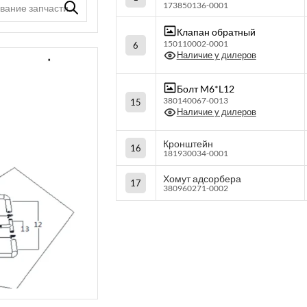
173850136-0001
Клапан обратный
150110002-0001
6
Наличие у дилеров
Болт M6*L12
380140067-0013
15
Наличие у дилеров
Кронштейн
16
181930034-0001
Хомут адсорбера
17
380960271-0002