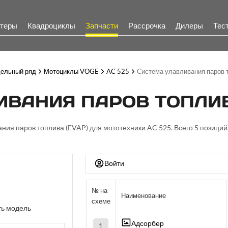
теры
Квадроциклы
Запчасти
Рассрочка
Дилеры
Тес
ельный ряд
Мотоциклы VOGE
AC 525
Система улавливания паров 
ВАНИЯ ПАРОВ ТОПЛИВА 
ания паров топлива (EVAP) для мототехники AC 525. Всего 5 позиций.
Войти
№ на
Наименование
схеме
ь модель
Адсорбер
1