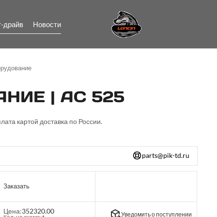
т-драйв
Новости
орудование
НИЕ | AC 525
лата картой доставка по России.
parts@pik-td.ru
Заказать
Цена:
352320.00
Уведомить о поступлении