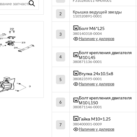
F3102R0011-4H0V001
Крышка ведущей звезды
2
110520891-0001
Болт M6*L25
380140318-0004
3
Наличие у дилеров
Болт крепления двигателя
4
М10 L45
380871136-0001
Втулка 24х10.5х8
380823595-0001
5
Наличие у дилеров
Болт крепления двигателя
6
М10 L150
380871146-0001
Гайка M10×1.25
380400001-0009
7
Наличие у дилеров