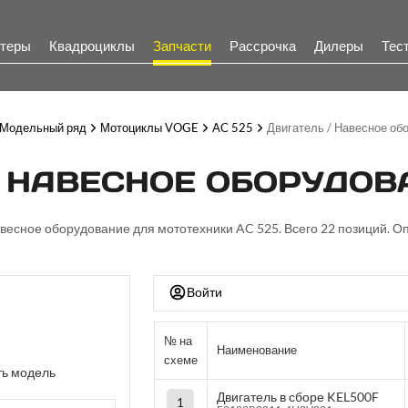
теры
Квадроциклы
Запчасти
Рассрочка
Дилеры
Тес
Модельный ряд
Мотоциклы VOGE
AC 525
Двигатель / Навесное об
 НАВЕСНОЕ ОБОРУДОВА
Навесное оборудование для мототехники AC 525. Всего 22 позиций. Оп
Войти
№ на
Наименование
схеме
ь модель
Двигатель в сборе KEL500F
1