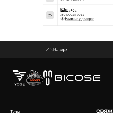
380741490-0001
Шайба
380450028-0011
25
Наличие у дилеров
Наверх
СВЯЖ
Туры