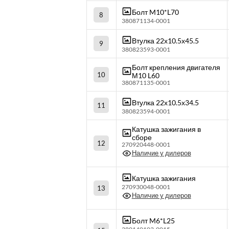
Болт M10*L70
8
380871134-0001
Втулка 22х10.5х45.5
9
380823593-0001
Болт крепления двигателя
10
М10 L60
380871135-0001
Втулка 22х10.5х34.5
11
380823594-0001
Катушка зажигания в
сборе
12
270920448-0001
Наличие у дилеров
Катушка зажигания
270930048-0001
13
Наличие у дилеров
Болт M6*L25