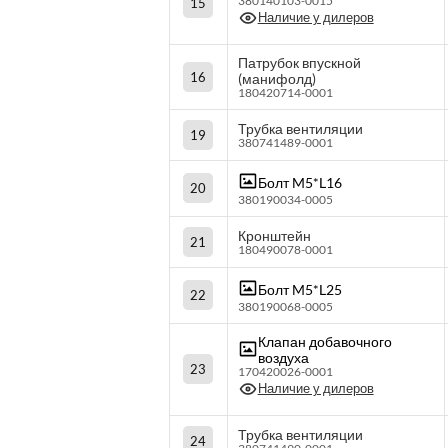
380140103-0015
15
Наличие у дилеров
Патрубок впускной
16
(манифолд)
180420714-0001
Трубка вентиляции
19
380741489-0001
Болт M5*L16
20
380190034-0005
Кронштейн
21
180490078-0001
Болт M5*L25
22
380190068-0005
Клапан добавочного
воздуха
23
170420026-0001
Наличие у дилеров
Трубка вентиляции
24