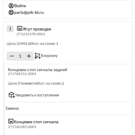
Войти
parts@pik-td.ru
Жгут проводки
1
271232378-0001
Цена:
31993.00
Кол. на схеме:
1
В корзину
Концевик стоп сигнала задний
271760151-0001
Цена:
Уточняется
Кол. на схеме:
2
Уведомить о поступлении
Замена
Концевик стоп сигнала
271760185-0001