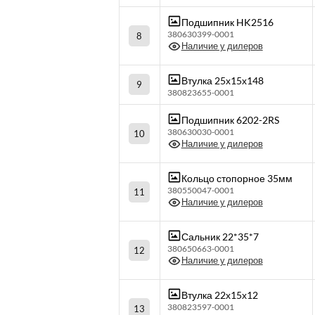
Подшипник HK2516
380630399-0001
8
Наличие у дилеров
Втулка 25х15х148
9
380823655-0001
Подшипник 6202-2RS
380630030-0001
10
Наличие у дилеров
Кольцо стопорное 35мм
380550047-0001
11
Наличие у дилеров
Сальник 22*35*7
380650663-0001
12
Наличие у дилеров
Втулка 22х15х12
380823597-0001
13