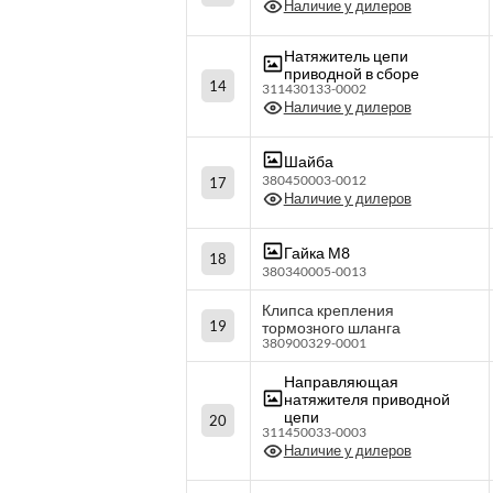
Наличие у дилеров
Натяжитель цепи
приводной в сборе
14
311430133-0002
Наличие у дилеров
Шайба
380450003-0012
17
Наличие у дилеров
Гайка М8
18
380340005-0013
Клипса крепления
19
тормозного шланга
380900329-0001
Направляющая
натяжителя приводной
цепи
20
311450033-0003
Наличие у дилеров