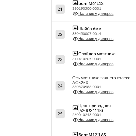
Болт М6*L12
380190500-0001
21
Наличие у дилеров
Шайба 6мм
380450007-0014
22
Наличие у дилеров
Слайдер маятника
311410205-0001
23
Наличие у дилеров
Ось маятника заднего колеса
AC525X
24
380870986-0001
Наличие у дилеров
Цепь приводная
(520UX*118)
25
260010243-0001
Наличие у дилеров
Болт М12*L65