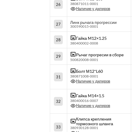
380871011-0001
26
Наличие у дилеров
Линк рычага прогрессии
27
300590015-0001
Гайка M12×1.25
28
380400002-0008
Рычаг прогресии в сборе
29
500820008-0001
Болт М12*L60
380871008-0001
31
Наличие у дилеров
Гайка M14×1.5
380400016-0007
32
Наличие у дилеров
Клипса крепления
тормозного шланга
33
380930128-0001