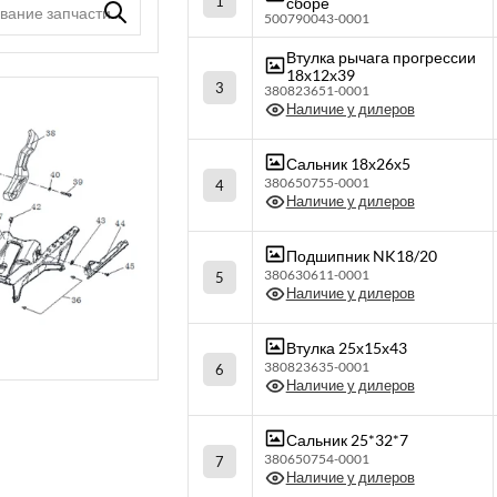
1
сборе
500790043-0001
Втулка рычага прогрессии
18х12х39
3
380823651-0001
Наличие у дилеров
Сальник 18х26х5
380650755-0001
4
Наличие у дилеров
Подшипник NK18/20
380630611-0001
5
Наличие у дилеров
Втулка 25х15х43
380823635-0001
6
Наличие у дилеров
Сальник 25*32*7
380650754-0001
7
Наличие у дилеров