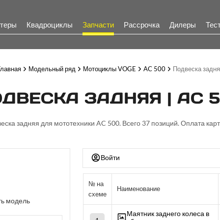
теры
Квадроциклы
Запчасти
Рассрочка
Дилеры
Тес
Главная
Модельный ряд
Мотоциклы VOGE
AC 500
Подвеска задня
ДВЕСКА ЗАДНЯЯ | AC 
веска задняя для мототехники AC 500. Всего 37 позиций. Оплата карт
Войти
№ на
Наименование
схеме
ь модель
Маятник заднего колеса в