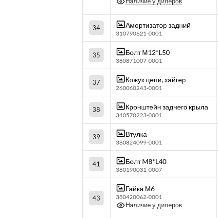
Наличие у дилеров
Амортизатор задний
34
310790621-0001
Болт М12*L50
35
380871007-0001
Кожух цепи, хайгер
37
260060243-0001
Кронштейн заднего крыла
38
340570223-0001
Втулка
39
380824099-0001
Болт M8*L40
41
380190031-0007
Гайка М6
380420062-0001
43
Наличие у дилеров