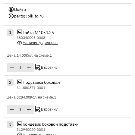
Войти
parts@pik-td.ru
Гайка M10×1.25
1
380340008-0008
Наличие у дилеров
Цена:
14.00
Кол. на схеме:
1
В корзину
Подставка боковая
2
311880371-0001
Цена:
3284.00
Кол. на схеме:
1
В корзину
Концевик боковой подставки
3
312940020-0001
Наличие у дилеров