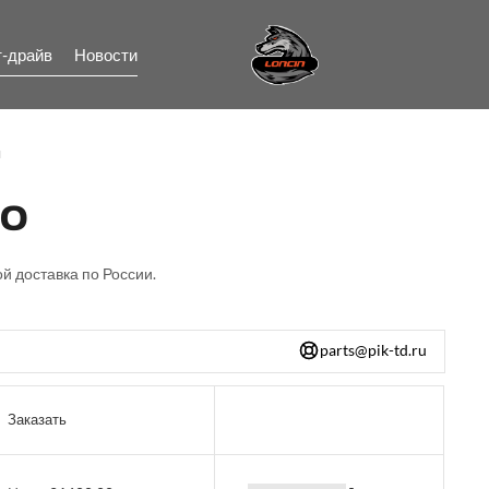
т-драйв
Новости
я
00
й доставка по России.
parts@pik-td.ru
Заказать