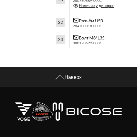
280780689-0001
Наличие у дилеров
Разъём USB
22
284700018-0001
Болт M8*L35
23
380190622-0001
Наверх