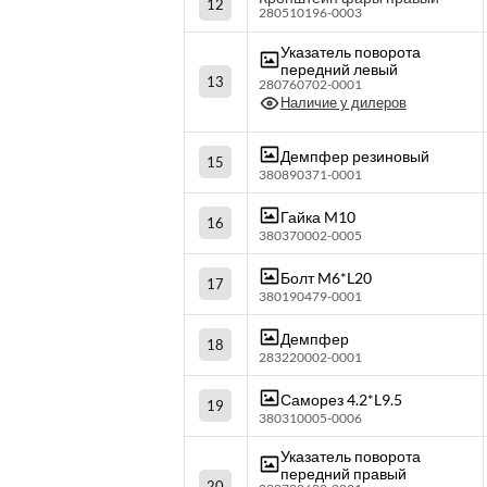
12
280510196-0003
Указатель поворота
передний левый
13
280760702-0001
Наличие у дилеров
Демпфер резиновый
15
380890371-0001
Гайка M10
16
380370002-0005
Болт M6*L20
17
380190479-0001
Демпфер
18
283220002-0001
Саморез 4.2*L9.5
19
380310005-0006
Указатель поворота
передний правый
20