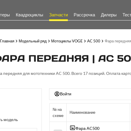
теры
Квадроциклы
Запчасти
Рассрочка
Дилеры
Тес
Главная
Модельный ряд
Мотоциклы VOGE
AC 500
Фара передня
АРА ПЕРЕДНЯЯ | AC 5
ра передняя для мототехники AC 500. Всего 17 позиций. Оплата карто
Войти
№ на
Наименование
схеме
ь модель
Фара AC500