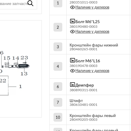
280351011-0003
1
Наличие у дилеров
Болт М6*L25
380190480-0003
2
Наличие у дилеров
Кронштейн фары нижний
3
280460265-0001
Болт M6*L16
380190478-0003
4
Наличие у дилеров
Демпфер
6
380890311-0001
Штифт
7
380610481-0001
Кронштейн фары левый
10
280490205-0003
Кронштейн фары правый