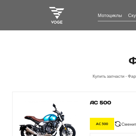
Мотоциклы
Ску
Ф
Купить запчасти - Фа
AC 500
Сменит
AC 500