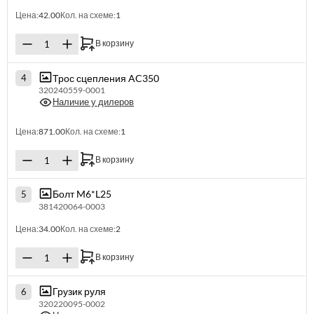
Цена:
42.00
Кол. на схеме:
1
В корзину
Трос сцепления AC350
4
320240559-0001
Наличие у дилеров
Цена:
871.00
Кол. на схеме:
1
В корзину
Болт M6*L25
5
381420064-0003
Цена:
34.00
Кол. на схеме:
2
В корзину
Грузик руля
6
320220095-0002