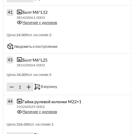
Болт M6*L12
41
381420061-0003
Наличие у дилеров
Цена:
24.00
Кол. на схеме:
2
Уведомить о поступлении
Болт M6*L25
43
381420064-0003
Цена:
34.00
Кол. на схеме:
5
В корзину
Гайка рулевой колонки M22×1
44
310260029-0002
Наличие у дилеров
Цена:
326.00
Кол. на схеме:
1