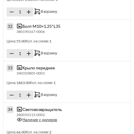
В корзину
Болт M10×1.25*L35
32
380190167-0006
Цена:
55.00
Кол. на схеме:
1
В корзину
Крыло переднее
33
340310805-0001
Цена:
1863.00
Кол. на схеме:
1
В корзину
Световозвращатель
34
280010113-0002
Наличие у дилеров
Цена:
66.00
Кол. на схеме:
2