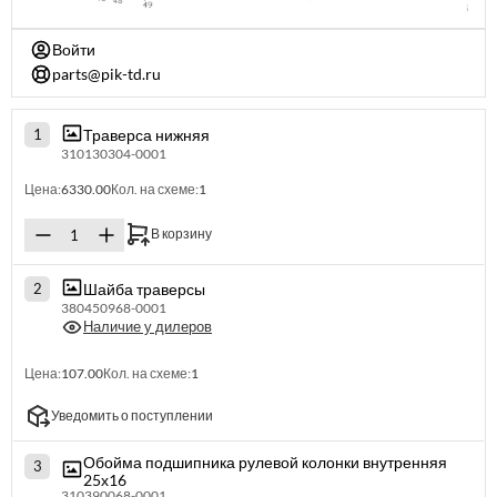
Войти
parts@pik-td.ru
Траверса нижняя
1
310130304-0001
Цена:
6330.00
Кол. на схеме:
1
В корзину
Шайба траверсы
2
380450968-0001
Наличие у дилеров
Цена:
107.00
Кол. на схеме:
1
Уведомить о поступлении
Обойма подшипника рулевой колонки внутренняя
3
25х16
310390068-0001