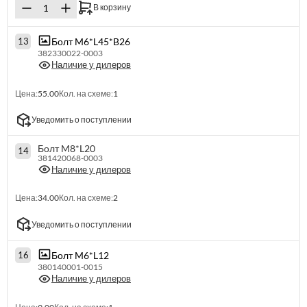
В корзину
Болт M6*L45*B26
13
382330022-0003
Наличие у дилеров
Цена:
55.00
Кол. на схеме:
1
Уведомить о поступлении
Болт M8*L20
14
381420068-0003
Наличие у дилеров
Цена:
34.00
Кол. на схеме:
2
Уведомить о поступлении
Болт M6*L12
16
380140001-0015
Наличие у дилеров