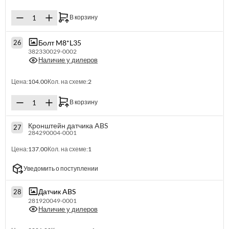
В корзину
Болт M8*L35
26
382330029-0002
Наличие у дилеров
Цена:
104.00
Кол. на схеме:
2
В корзину
Кронштейн датчика ABS
27
284290004-0001
Цена:
137.00
Кол. на схеме:
1
Уведомить о поступлении
Датчик ABS
28
281920049-0001
Наличие у дилеров