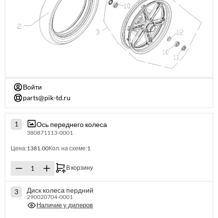
Войти
parts@pik-td.ru
Ось переднего колеса
1
380871113-0001
Цена:
1381.00
Кол. на схеме:
1
В корзину
Диск колеса пердний
3
290020704-0001
Наличие у дилеров