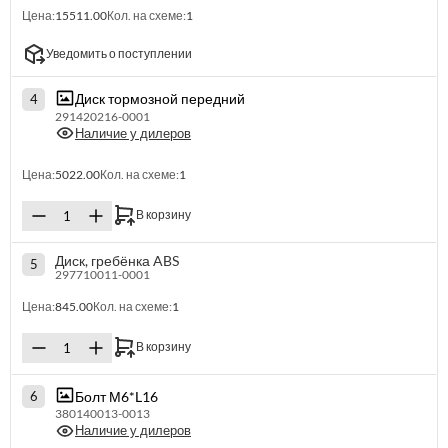
Цена:
15511.00
Кол. на схеме:
1
Уведомить о поступлении
Диск тормозной передний
4
291420216-0001
Наличие у дилеров
Цена:
5022.00
Кол. на схеме:
1
В корзину
Диск, гребёнка ABS
5
297710011-0001
Цена:
845.00
Кол. на схеме:
1
В корзину
Болт М6*L16
6
380140013-0013
Наличие у дилеров