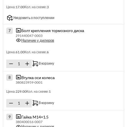
Цена:
17.00
Кол. на схеме:
3
Уведомить о поступлении
Болт крепления тормозного диска
7
291440047-0003
Наличие у дилеров
Цена:
61.00
Кол. на схеме:
6
В корзину
Втулка оси колеса
8
380823959-0001
Цена:
229.00
Кол. на схеме:
1
В корзину
Гайка M14×1.5
9
380400016-0007
Наличие у дилеров