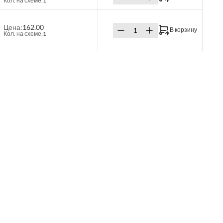
Кол. на схеме:
1
Цена:
162.00
В корзину
Кол. на схеме:
1