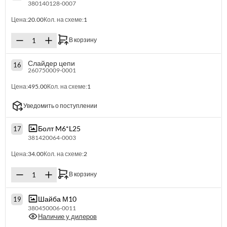
380140128-0007
Цена:
20.00
Кол. на схеме:
1
В корзину
Слайдер цепи
16
260750009-0001
Цена:
495.00
Кол. на схеме:
1
Уведомить о поступлении
Болт M6*L25
17
381420064-0003
Цена:
34.00
Кол. на схеме:
2
В корзину
Шайба М10
19
380450006-0011
Наличие у дилеров