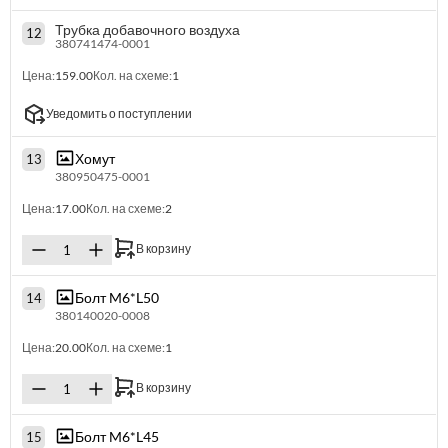
Трубка добавочного воздуха
12
380741474-0001
Цена:
159.00
Кол. на схеме:
1
Уведомить о поступлении
Хомут
13
380950475-0001
Цена:
17.00
Кол. на схеме:
2
В корзину
Болт M6*L50
14
380140020-0008
Цена:
20.00
Кол. на схеме:
1
В корзину
Болт M6*L45
15