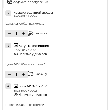
Уведомить о поступлении
Крышка ведущей звезды
2
110520874-0001
Цена:
916.00
Кол. на схеме:
1
В корзину
Катушка зажигания
3
270920597-0001
Наличие у дилеров
Цена:
3434.00
Кол. на схеме:
2
В корзину
Болт M10х1.25*L65
4
382330009-0002
Наличие у дилеров
Цена:
246.00
Кол. на схеме:
2