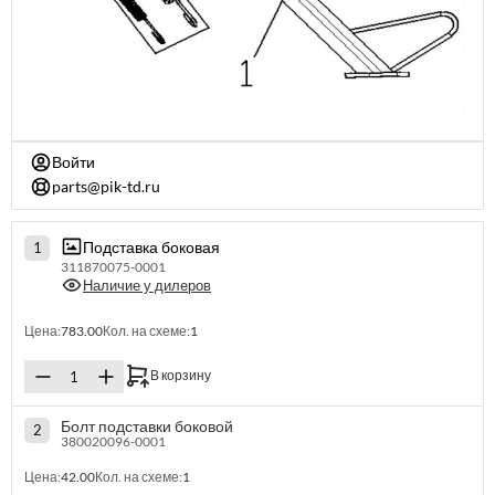
Войти
parts@pik-td.ru
Подставка боковая
1
311870075-0001
Наличие у дилеров
Цена:
783.00
Кол. на схеме:
1
В корзину
Болт подставки боковой
2
380020096-0001
Цена:
42.00
Кол. на схеме:
1