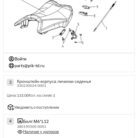
Войти
parts@pik-td.ru
Кронштейн корпуса личинки сиденья
3
330230024-0001
Цена:
133.00
Кол. на схеме:
1
Уведомить о поступлении
Болт М6*L12
4
380190500-0001
Наличие у дилеров