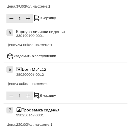
Цена:
39.00
Кол. на схеме:
2
В корзину
Корпуса личинки сиденья
5
330190100-0001
Цена:
654.00
Кол. на схеме:
1
Уведомить о поступлении
Болт М5*L12
6
380200006-0012
Цена:
4.00
Кол. на схеме:
2
В корзину
Трос замка сиденья
7
330250169-0001
Цена:
250.00
Кол. на схеме:
1