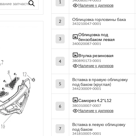
340060074-0003
1
Наличие у дилеров
Облицовка горловины бака
2
343210047-0001
Облицовка под
3
бензобаком левая
340020087-0001
Втулка резиновая
380890173-0001
4
Наличие у дилеров
Вставка в правую облицовку
5
под баком (круглая)
344230009-0001
Саморез 4.2*L12
380310007-0007
6
Наличие у дилеров
Вставка в левую облицовку
7
под баком
341810005-0001