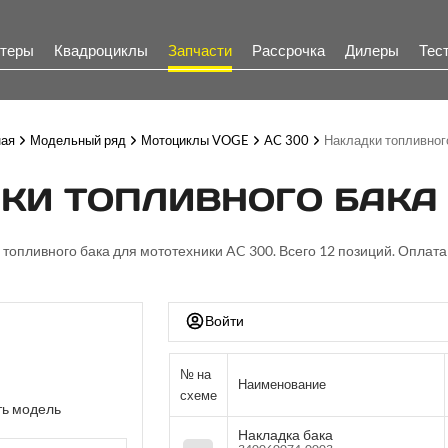
теры
Квадроциклы
Запчасти
Рассрочка
Дилеры
Тес
ная
Модельный ряд
Мотоциклы VOGE
AC 300
Накладки топливног
КИ ТОПЛИВНОГО БАКА |
 топливного бака для мототехники AC 300. Всего 12 позиций. Оплата
Войти
№ на
Наименование
схеме
ь модель
Накладка бака