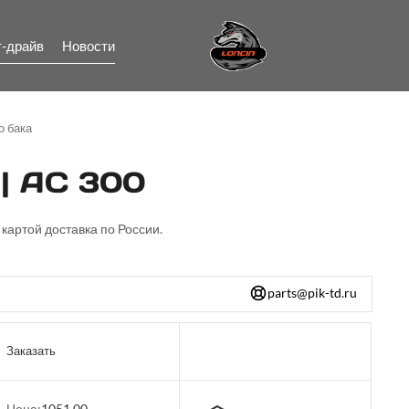
т-драйв
Новости
о бака
 AC 300
 картой доставка по России.
parts@pik-td.ru
Заказать
Цена:
1051.00