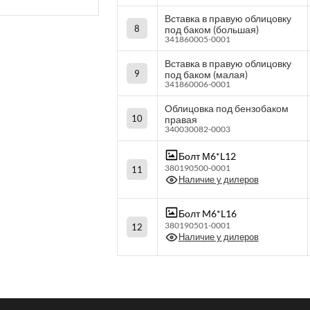
Вставка в правую облицовку
8
под баком (большая)
341860005-0001
Вставка в правую облицовку
9
под баком (малая)
341860006-0001
Облицовка под бензобаком
10
правая
340030082-0003
Болт М6*L12
380190500-0001
11
Наличие у дилеров
Болт M6*L16
380190501-0001
12
Наличие у дилеров