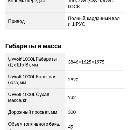
Коробка передач
Turf/2WD/4WD/4WD-
LOCK
Полный, карданный вал
Привод
и ШРУС
Габариты и масса
UWolf 1000L Габариты
3846×1625×1975
(Д х Ш х В), мм
UWolf 1000L Колесная
2920
база, мм
UWolf 1000L Сухая
932
масса, кг
Дорожный просвет, мм
300
Объем топливного бака,
45
л