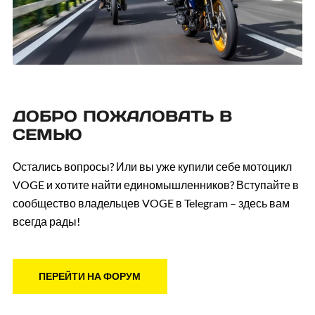
VOGE LONCIN ВОЛОГДА
г. Вологда, ул. Преображенского, 45Б
Показать номер
ОТПРАВИТЬ ЗАПРОС
VOGE LONCIN ЕКАТЕРИНБУРГ
ДОБРО ПОЖАЛОВАТЬ В
г. Екатеринбург, ул. Восточная, д. 51
СЕМЬЮ
Показать номер
ОТПРАВИТЬ ЗАПРОС
Остались вопросы? Или вы уже купили себе мотоцикл
VOGE и хотите найти единомышленников? Вступайте в
VOGE LONCIN РАДАР-ЭКСТРИМ
сообщество владельцев VOGE в Telegram – здесь вам
ИВАНОВО
всегда рады!
г. Иваново, ул. Пограничника Рыжикова, д. 36
Показать номер
ОТПРАВИТЬ ЗАПРОС
ПЕРЕЙТИ НА ФОРУМ
VOGE LONCIN КАЗАНЬ