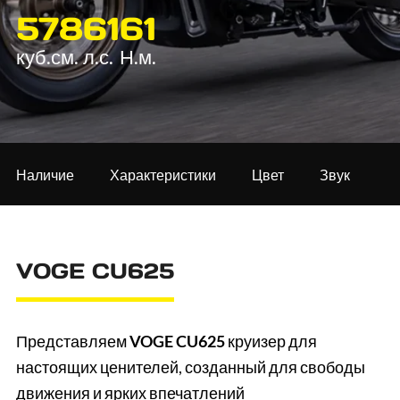
578
61
61
куб.см.
л.с.
Н.м.
Наличие
Характеристики
Цвет
Звук
VOGE CU625
Представляем
VOGE CU625
круизер для
настоящих ценителей, созданный для свободы
движения и ярких впечатлений