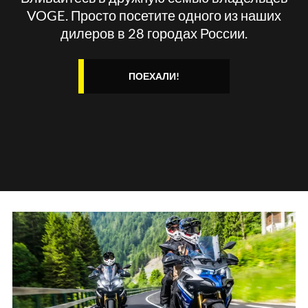
VOGE. Просто посетите одного из наших
VOGE LONCIN UNIVERSAL MOTORS ЮГ
дилеров в 28 городах России.
МОСКВА
г. Москва, ул. Кировоградская, д. 11Б
ПОЕХАЛИ!
Показать номер
ОТПРАВИТЬ ЗАПРОС
VOGE UNIVERSAL MOTORS СЕВЕР
МОСКВА
г. Москва, МКАД, 78 км, д. 14 к. 1
Показать номер
ОТПРАВИТЬ ЗАПРОС
VOGE АВТОДОМ САНКТ-ПЕТЕРБУРГ
г. Санкт-Петербург, ул. Стартовая, д. 10
Показать номер
ОТПРАВИТЬ ЗАПРОС