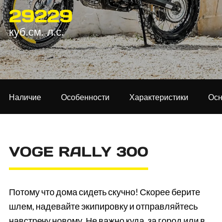
292
29
куб.см.
л.с.
Наличие
Особенности
Характеристики
Ос
VOGE RALLY 300
Потому что дома сидеть скучно! Скорее берите
шлем, надевайте экипировку и отправляйтесь
навстречу новому. Не важно куда, за город или в