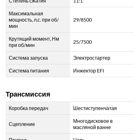
Степень сжатия
11:1
Максимальная
мощность, л.с. при об/
29/8500
мин
Крутящий момент, Нм
25/7500
при об/мин
Система запуска
Электростартер
Система питания
Инжектор EFI
Трансмиссия
Коробка передач
Шестиступенчатая
Многодисковое в
Сцепление
масляной ванне
Привод
Цепь