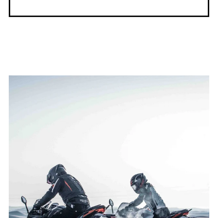
Показать номер
ОТПРАВИТЬ ЗАПРОС
VOGE LONCIN UNIVERSAL MOTORS
ВОСТОК МОСКВА
г. Балашиха, шоссе Энтузиастов, 1Б
Показать номер
ОТПРАВИТЬ ЗАПРОС
VOGE LONCIN UNIVERSAL MOTORS ЮГ
МОСКВА
г. Москва, ул. Кировоградская, д. 11Б
Показать номер
ОТПРАВИТЬ ЗАПРОС
VOGE UNIVERSAL MOTORS СЕВЕР
МОСКВА
г. Москва, МКАД, 78 км, д. 14 к. 1