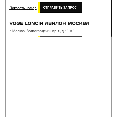
Показать номер
ОТПРАВИТЬ ЗАПРОС
VOGE LONCIN АВИЛОН МОСКВА
г. Москва, Волгоградский пр-т., д.41, к.1
Показать номер
ОТПРАВИТЬ ЗАПРОС
VOGE LONCIN АВТОДОМ ЗОРГЕ
МОСКВА
г. Москва, ул. Зорге, д. 17
Показать номер
ОТПРАВИТЬ ЗАПРОС
VOGE LONCIN АВТОДОМ АЛТУФЬЕВО
МОСКВА
Москва, МКАД, 85-й км, вл5с1, торг.-пром. зона
Алтуфьево, п. Вёшки